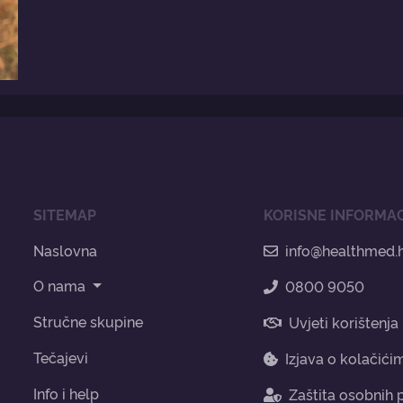
SITEMAP
KORISNE INFORMAC
Naslovna
info@healthmed.
O nama
0800 9050
Stručne skupine
Uvjeti korištenja
Tečajevi
Izjava o kolačići
Info i help
Zaštita osobnih