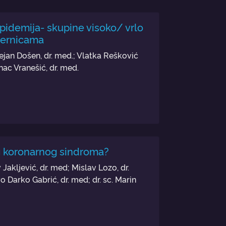
pidemija- skupine visoko/ vrlo
jernicama
 Dejan Došen, dr. med.; Vlatka Rešković
anac Vranešić, dr. med.
g koronarnog sindroma?
Jakljević, dr. med; Mislav Lozo, dr.
vo Darko Gabrić, dr. med; dr. sc. Marin