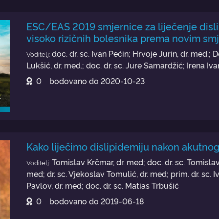
ESC/EAS 2019 smjernice za liječenje disli
visoko rizičnih bolesnika prema novim sm
doc. dr. sc. Ivan Pećin; Hrvoje Jurin, dr. med.;
Voditelj:
Lukšić, dr. med.; doc. dr. sc. Jure Samardžić; Irena Iv
0
bodovano do
2020-10-23
Kako liječimo dislipidemiju nakon akutno
Tomislav Krčmar, dr. med; doc. dr. sc. Tomislav 
Voditelj:
med; dr. sc. Vjekoslav Tomulić, dr. med; prim. dr. sc. I
Pavlov, dr. med; doc. dr. sc. Matias Trbušić
0
bodovano do
2019-06-18