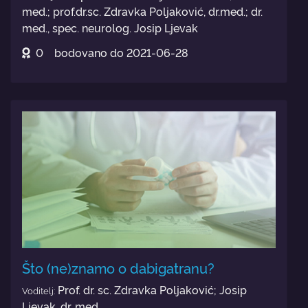
med.; prof.dr.sc. Zdravka Poljaković, dr.med.; dr.
med., spec. neurolog. Josip Ljevak
0
bodovano do
2021-06-28
Što (ne)znamo o dabigatranu?
Prof. dr. sc. Zdravka Poljaković; Josip
Voditelj:
Ljevak, dr. med.