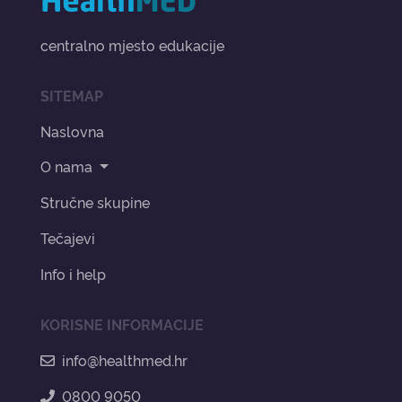
centralno mjesto edukacije
SITEMAP
Naslovna
O nama
Stručne skupine
Tečajevi
Info i help
KORISNE INFORMACIJE
info@healthmed.hr
0800 9050