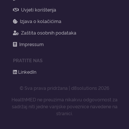
Uvjeti korištenja
Izjava o kolačićima
Zaštita osobnih podataka
Impressum
PRATITE NAS
LinkedIn
© Sva prava pridržana | d8solutions 2026
HealthMED ne preuzima nikakvu odgovornost za
sadržaj niti jedne vanjske poveznice navedene na
stranici.