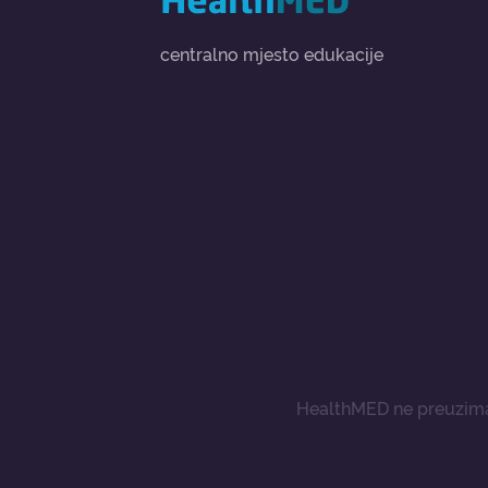
centralno mjesto edukacije
HealthMED ne preuzima 