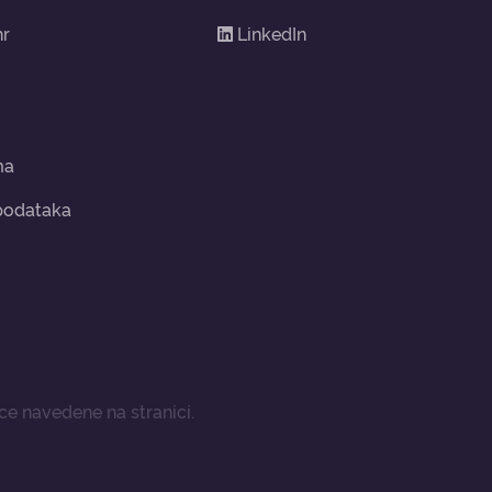
hr
LinkedIn
ma
 podataka
e navedene na stranici.