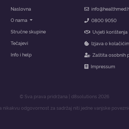
Naslovna
info@healthmed.
O nama
0800 9050
Stručne skupine
Uvjeti korištenja
Tečajevi
Izjava o kolačići
Info i help
Zaštita osobnih
Impressum
© Sva prava pridržana | d8solutions 2026
nikakvu odgovornost za sadržaj niti jedne vanjske poveznic