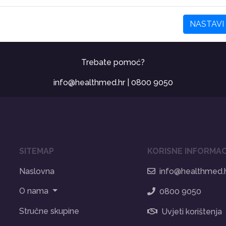
NASTAVI
Trebate pomoć?
info@healthmed.hr
|
0800 9050
SITEMAP
KORISNE INFORMAC
Naslovna
info@healthmed.
O nama
0800 9050
Stručne skupine
Uvjeti korištenja