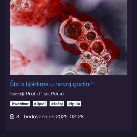
Što s lipidima u novoj godini?
Prof. dr. sc. Pećin
Voditelj:
#webinar
#lipidi
#tečaj
#lp (a)
3
bodovano do
2025-02-28