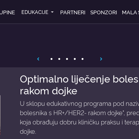
UPINE
PARTNERI
SPONZORI
MALA 
EDUKACIJE
Optimalno liječenje bole
rakom dojke
U sklopu edukativnog programa pod naziv
bolesnika s HR+/HER2- rakom dojke", pred
koja obrađuju dobru kliničku praksu i terapi
dojke.