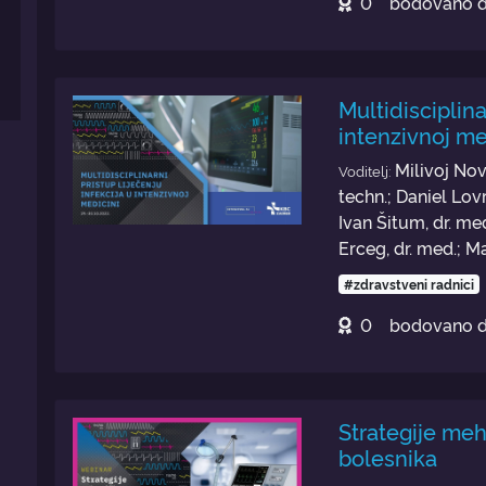
0
bodovano 
Multidisciplina
intenzivnoj me
Milivoj Nov
Voditelj:
techn.; Daniel Lovr
Ivan Šitum, dr. me
Erceg, dr. med.; M
#zdravstveni radnici
0
bodovano 
Strategije meh
bolesnika