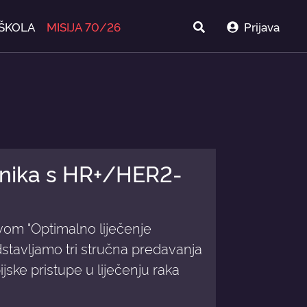
ŠKOLA
MISIJA 70/26
Prijava
snika s HR+/HER2-
om "Optimalno liječenje
stavljamo tri stručna predavanja
jske pristupe u liječenju raka