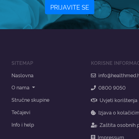
PRIJAVITE SE
SITEMAP
KORISNE INFORMAC
Naslovna
info@healthmed.
O nama
0800 9050
Stručne skupine
Uvjeti korištenja
Tečajevi
Izjava o kolačići
Info i help
Zaštita osobnih
Impressum