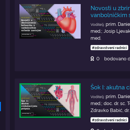
Novosti u zbri
vanbolničkim 
prim. Daniel
Voditelj:
med.; Josip Ljevak,
med.
#zdravstveni radnici
0
bodovano 
Šok I: akutna 
prim. Daniel
Voditelj:
med.; doc. dr. sc. T
Zdravko Babić, dr.
#zdravstveni radnici