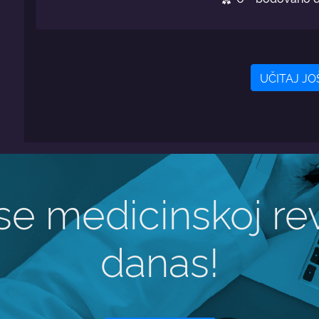
UČITAJ JOŠ.
 se medicinskoj rev
danas!