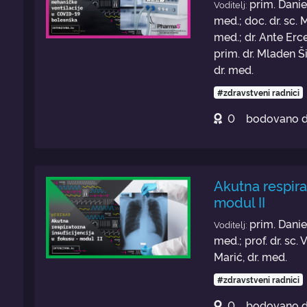
prim. Daniel
Voditelj:
med.; doc. dr. sc. 
med.; dr. Ante Erce
prim. dr. Mladen Ši
dr. med.
#zdravstveni radnici
0
bodovano 
Akutna respirat
modul II
prim. Daniel
Voditelj:
med.; prof. dr. sc.
Marić, dr. med.
#zdravstveni radnici
0
bodovano 