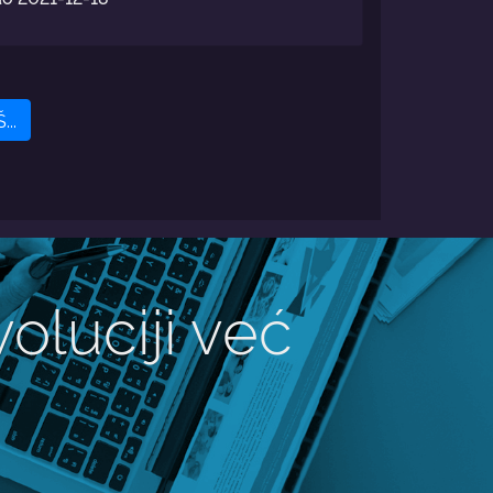
..
oluciji već