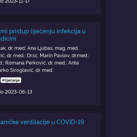
do
2023-11-17
rni pristup liječenju infekcija u
dicini
ak, dr. med; Ana Ljubas, mag. med.
ić, dr. med.; Dr.sc. Marin Pavlov, dr.med.;
d.; Romana Perković, dr. med.; Ante
arko Siroglavić, dr. med.
#liječenje
do
2023-06-13
aničke ventilacije u COVID-19