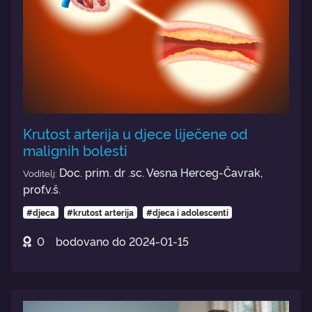
Krutost arterija u djece liječene od
malignih bolesti
Doc. prim. dr .sc. Vesna Herceg-Čavrak,
Voditelj:
prof.v.š.
#djeca
#krutost arterija
#djeca i adolescenti
0
bodovano do
2024-01-15