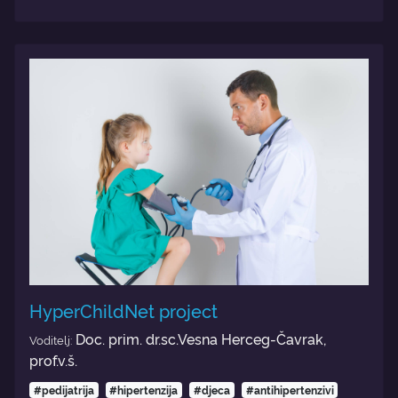
HyperChildNet project
Doc. prim. dr.sc.Vesna Herceg-Čavrak,
Voditelj:
prof.v.š.
#pedijatrija
#hipertenzija
#djeca
#antihipertenzivi