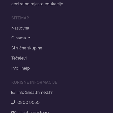
centralno mjesto edukacije
SITEMAP
Naslovna
O nama
Stručne skupine
Tečajevi
Info i help
KORISNE INFORMACIJE
info@healthmed.hr
0800 9050
Uvjeti korištenja