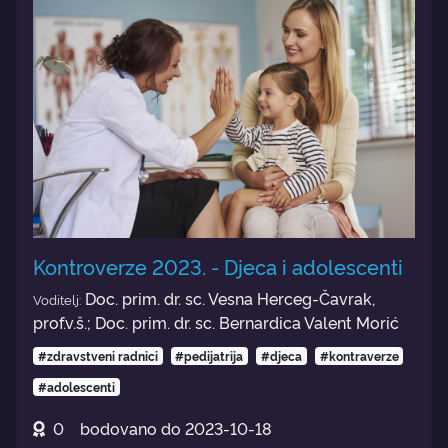
Kontroverze 2023. - Djeca i adolescenti
Doc. prim. dr. sc. Vesna Herceg-Čavrak,
Voditelj:
prof.v.š.; Doc. prim. dr. sc. Bernardica Valent Morić
#zdravstveni radnici
#pedijatrija
#djeca
#kontraverze
#adolescenti
0
bodovano do
2023-10-18