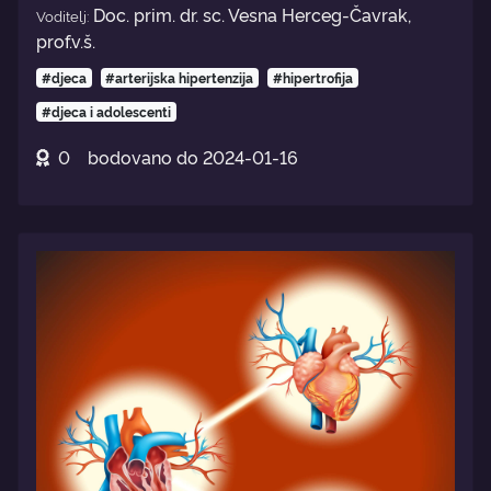
Doc. prim. dr. sc. Vesna Herceg-Čavrak,
Voditelj:
prof.v.š.
#djeca
#arterijska hipertenzija
#hipertrofija
#djeca i adolescenti
0
bodovano do
2024-01-16