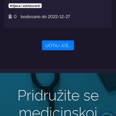
#djeca i adolescenti
0
bodovano do
2022-12-27
UČITAJ JOŠ...
Pridružite se
medicinskoj