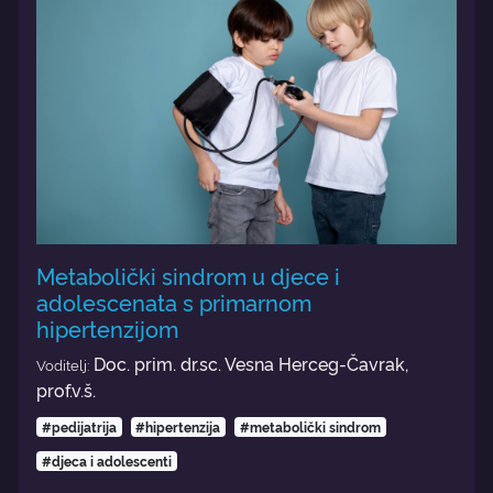
Metabolički sindrom u djece i
adolescenata s primarnom
hipertenzijom
Doc. prim. dr.sc. Vesna Herceg-Čavrak,
Voditelj:
prof.v.š.
#pedijatrija
#hipertenzija
#metabolički sindrom
#djeca i adolescenti