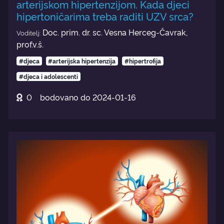
arterijskom hipertenzijom. Kada djeci
hipertoničarima treba raditi UZV srca?
Doc. prim. dr. sc. Vesna Herceg-Čavrak,
Voditelj:
prof.v.š.
#djeca
#arterijska hipertenzija
#hipertrofija
#djeca i adolescenti
0
bodovano do
2024-01-16