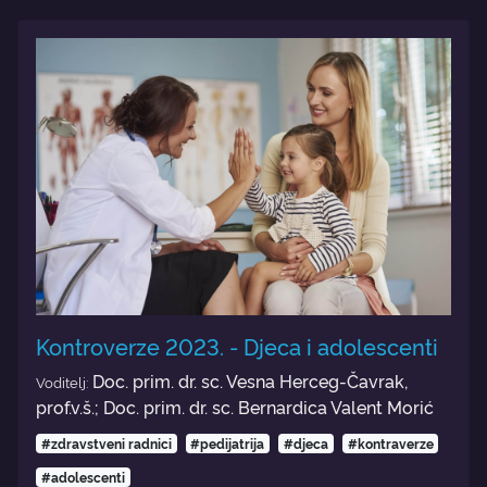
Kontroverze 2023. - Djeca i adolescenti
Doc. prim. dr. sc. Vesna Herceg-Čavrak,
Voditelj:
prof.v.š.; Doc. prim. dr. sc. Bernardica Valent Morić
#zdravstveni radnici
#pedijatrija
#djeca
#kontraverze
#adolescenti