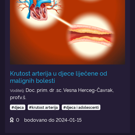
Krutost arterija u djece liječene od
malignih bolesti
Doc. prim. dr .sc. Vesna Herceg-Čavrak,
Voditelj:
prof.v.š.
#djeca
#krutost arterija
#djeca i adolescenti
0
bodovano do
2024-01-15