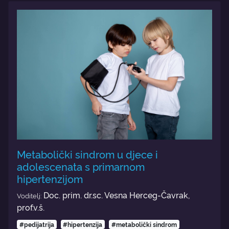
Metabolički sindrom u djece i
adolescenata s primarnom
hipertenzijom
Doc. prim. dr.sc. Vesna Herceg-Čavrak,
Voditelj:
prof.v.š.
#pedijatrija
#hipertenzija
#metabolički sindrom