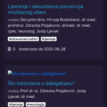
Liječenje i sekundarna prevencija
moždanog udara
Doc.prim.dr.sc. Hrvoje Budinčević, dr. med.;
Voditelj:
prof.dr.sc. Zdravka Poljaković, dr.med.; dr. med.,
spec. neurolog. Josip Ljevak
#zdravstveni radnici
#liječenje
0
bodovano do
2021-06-28
Što (ne)znamo o dabigatranu?
Prof. dr. sc. Zdravka Poljaković; Josip
Voditelj:
Ljevak, dr. med.
#liječenje
#neurologija