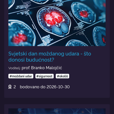
Svjetski dan moždanog udara - što
donosi budućnost?
prof. Branko Malojčić
Voditelj:
#moždani udar
#sigurnost
#okoliš
2
bodovano do
2026-10-30