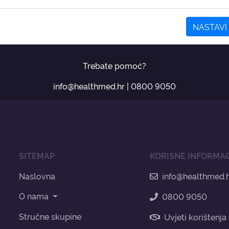
NASTAVI
Trebate pomoć?
info@healthmed.hr
|
0800 9050
SITEMAP
KORISNE INFORMAC
Naslovna
info@healthmed.
O nama
0800 9050
Stručne skupine
Uvjeti korištenja